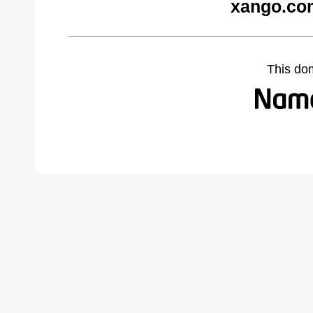
xango.co
This do